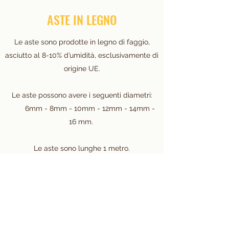
ASTE IN LEGNO
Le aste sono prodotte in legno di faggio,
asciutto al 8-10% d’umidità, esclusivamente di
origine UE.
Le aste possono avere i seguenti diametri:
6mm - 8mm - 10mm - 12mm - 14mm -
16 mm.
Le aste sono lunghe 1 metro.
Le aste sono confezionate in fasci da 5 kg.
Le nostre aste in legno hanno la
certificazione.